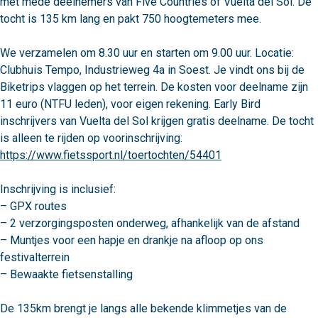
met mede deelnemers van Five Countries of Vuelta del Sol. De 
tocht is 135 km lang en pakt 750 hoogtemeters mee.

We verzamelen om 8.30 uur en starten om 9.00 uur. Locatie: 
Clubhuis Tempo, Industrieweg 4a in Soest. Je vindt ons bij de 
Biketrips vlaggen op het terrein. De kosten voor deelname zijn 
11 euro (NTFU leden), voor eigen rekening. Early Bird 
inschrijvers van Vuelta del Sol krijgen gratis deelname. De tocht 
is alleen te rijden op voorinschrijving: 
https://www.fietssport.nl/toertochten/54401
Inschrijving is inclusief:

– GPX routes

– 2 verzorgingsposten onderweg, afhankelijk van de afstand

– Muntjes voor een hapje en drankje na afloop op ons 
festivalterrein

– Bewaakte fietsenstalling

De 135km brengt je langs alle bekende klimmetjes van de 