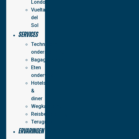
London
Vuelta
del
Sol
Services
Technische
ondersteuning
Bagagevervoer
Eten
onderweg
Hotels
&
diner
Wegkapiteins
Reisbegeleiding
Terugreis
Ervaringen