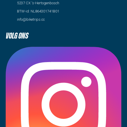
5237 CX 's-Hertogenbosch
BTW-id: NL864301741B01
info@biketrips.cc
Volg ons