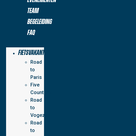
Team
Begeleiding
FAQ
Fietsvakanties
Road
to
Paris
Five
Countries
Road
to
Vogezen
Road
to