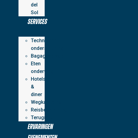
del
Sol
Services
Technische
ondersteuning
Bagagevervoer
Eten
onderweg
Hotels
&
diner
Wegkapiteins
Reisbegeleiding
Terugreis
Ervaringen
Evenementen