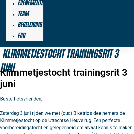
Evenementen
Team
Begeleiding
FAQ
Klimmetjestocht trainingsrit 3
juni
Klimmetjestocht trainingsrit 3
juni
Beste fietsvrienden,

Zaterdag 3 juni rijden we met (oud) Biketrips deelnemers de 
Klimmetjestocht op de Utrechtse Heuvelrug. Een perfecte 
voorbereidingstocht én gelegenheid om alvast kennis te maken 