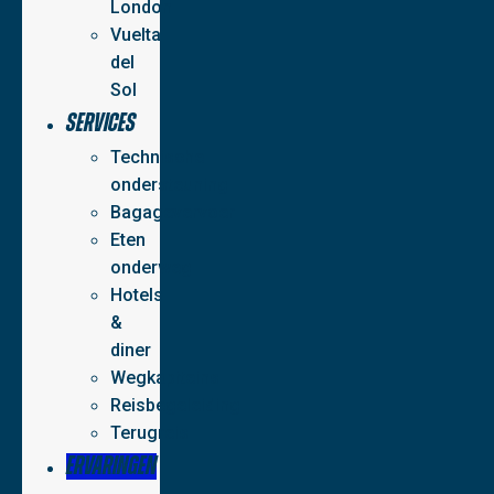
London
Vuelta
del
Sol
Services
Technische
ondersteuning
Bagagevervoer
Eten
onderweg
Hotels
&
diner
Wegkapiteins
Reisbegeleiding
Terugreis
Ervaringen