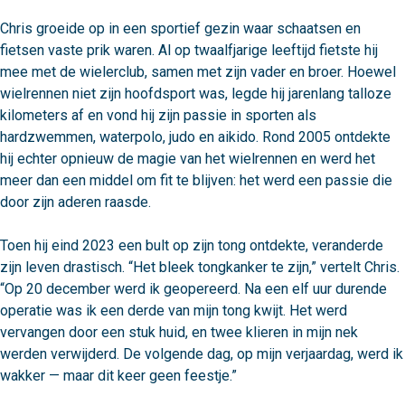
Chris groeide op in een sportief gezin waar schaatsen en 
fietsen vaste prik waren. Al op twaalfjarige leeftijd fietste hij 
mee met de wielerclub, samen met zijn vader en broer. Hoewel 
wielrennen niet zijn hoofdsport was, legde hij jarenlang talloze 
kilometers af en vond hij zijn passie in sporten als 
hardzwemmen, waterpolo, judo en aikido. Rond 2005 ontdekte 
hij echter opnieuw de magie van het wielrennen en werd het 
meer dan een middel om fit te blijven: het werd een passie die 
door zijn aderen raasde.

Toen hij eind 2023 een bult op zijn tong ontdekte, veranderde 
zijn leven drastisch. “Het bleek tongkanker te zijn,” vertelt Chris. 
“Op 20 december werd ik geopereerd. Na een elf uur durende 
operatie was ik een derde van mijn tong kwijt. Het werd 
vervangen door een stuk huid, en twee klieren in mijn nek 
werden verwijderd. De volgende dag, op mijn verjaardag, werd ik 
wakker — maar dit keer geen feestje.”