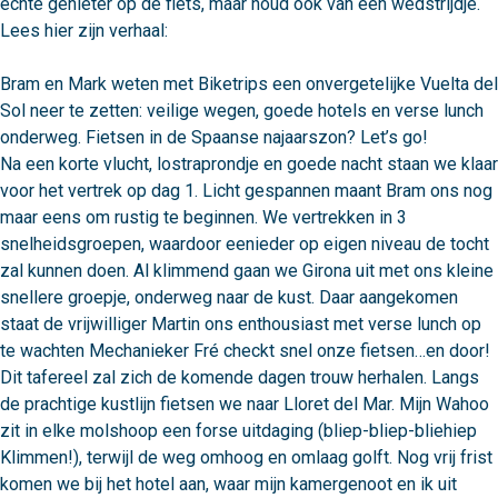
echte genieter op de fiets, maar houd ook van een wedstrijdje. 
Lees hier zijn verhaal:

Bram en Mark weten met Biketrips een onvergetelijke Vuelta del 
Sol neer te zetten: veilige wegen, goede hotels en verse lunch 
onderweg. Fiets
Na een korte vlucht, lostraprondje en goede nacht staan we klaar 
voor het vertrek op dag 1. Licht gespannen maant Bram ons nog 
maar eens om rustig te beginnen. We vertrekken in 3 
snelheidsgroepen, waardoor eenieder op eigen niveau de tocht 
zal kunnen doen. Al klimmend gaan we Girona uit met ons kleine 
snellere groepje, onderweg naar de kust. Daar aangekomen 
staat de vrijwilliger Martin ons enthousiast met verse lunch op 
te wachten Mechanieker Fré checkt snel onze fietsen…en door! 
Dit tafereel zal zich de komende dagen trouw herhalen. Langs 
de prachtige kustlijn fietsen we naar Lloret del Mar. Mijn Wahoo 
zit in elke molshoop een forse uitdaging (bliep-bliep-bliehiep 
Klimmen!), terwijl de weg omhoog en omlaag golft. Nog vrij frist 
komen we bij het hotel aan, waar mijn kamergenoot en ik uit 