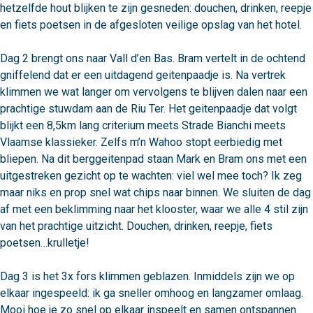
hetzelfde hout blijken te zijn gesneden: douchen, drinken, reepje 
en fiets poetsen in de afgesloten veilige opslag van het hotel.

Dag 2 brengt ons naar Vall d’en Bas. Bram vertelt in de ochtend 
gniffelend dat er een uitdagend geitenpaadje is. Na vertrek 
klimmen we wat langer om vervolgens te blijven dalen naar een 
prachtige stuwdam aan de Riu Ter. Het geitenpaadje dat volgt 
blijkt een 8,5km lang criterium meets Strade Bianchi meets 
Vlaamse klassieker. Zelfs m’n Wahoo stopt eerbiedig met 
bliepen. Na dit berggeitenpad staan Mark en Bram ons met een 
uitgestreken gezicht op te wachten: viel wel mee toch? Ik zeg 
maar niks en prop snel wat chips naar binnen. We sluiten de dag 
af met een beklimming naar het klooster, waar we alle 4 stil zijn 
van het prachtige uitzicht. Douchen, drinken, reepje, fiets 
poetsen…krulletje!

Dag 3 is het 3x fors klimmen geblazen. Inmiddels zijn we op 
elkaar ingespeeld: ik ga sneller omhoog en langzamer omlaag. 
Mooi hoe je zo snel op elkaar inspeelt en samen ontspannen 