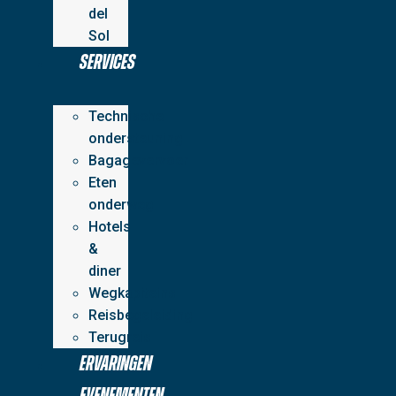
del
Sol
Services
Technische
ondersteuning
Bagagevervoer
Eten
onderweg
Hotels
&
diner
Wegkapiteins
Reisbegeleiding
Terugreis
Ervaringen
Evenementen