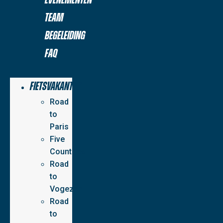
Team
Begeleiding
FAQ
Fietsvakanties
Road
to
Paris
Five
Countries
Road
to
Vogezen
Road
to