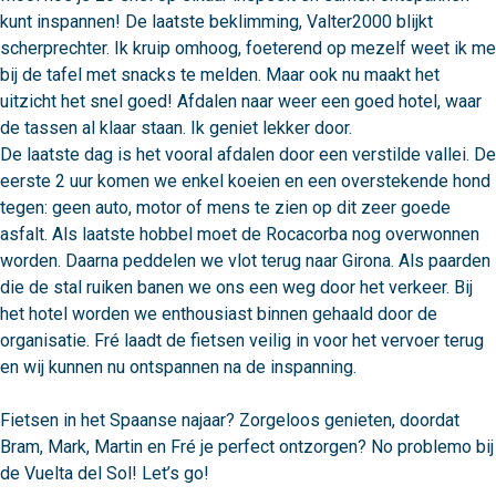
kunt inspannen! De laatste beklimming, Valter2000 blijkt 
scherprechter. Ik kruip omhoog, foeterend op mezelf weet ik me 
bij de tafel met snacks te melden. Maar ook nu maakt het 
uitzicht het snel goed! Afdalen naar weer een goed hotel, waar 
de tassen al klaar staan. Ik geniet lekker door.

De laatste dag is het vooral afdalen door een verstilde vallei. De 
eerste 2 uur komen we enkel koeien en een overstekende hond 
tegen: geen auto, motor of mens te zien op dit zeer goede 
asfalt. Als laatste hobbel moet de Rocacorba nog overwonnen 
worden. Daarna peddelen we vlot terug naar Girona. Als paarden 
die de stal ruiken banen we ons een weg door het verkeer. Bij 
het hotel worden we enthousiast binnen gehaald door de 
organisatie. Fré laadt de fietsen veilig in voor het vervoer terug 
en wij kunnen nu ontspannen na de inspanning.

Fietsen in het Spaanse najaar? Zorgeloos genieten, doordat 
Bram, Mark, Martin en Fré je perfect ontzorgen? No problemo bij 
de Vuelta del Sol! Let’s go!								